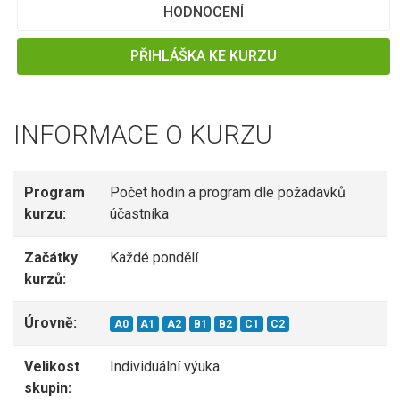
HODNOCENÍ
PŘIHLÁŠKA KE KURZU
INFORMACE O KURZU
Program
Počet hodin a program dle požadavků
kurzu:
účastníka
Začátky
Každé pondělí
kurzů:
Úrovně:
A0
A1
A2
B1
B2
C1
C2
Velikost
Individuální výuka
skupin: