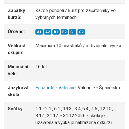
Začátky
Každé pondělí / kurz pro začátečníky ve
kurzů:
vybraných termínech
Úrovně:
A1
A2
B1
B2
C1
C2
Velikost
Maximum 10 účastníků / individuální výuka
skupin:
Minimální
16 let
věk:
Jazyková
Espaňole - Valencie
, Valencie - Španělsko
škola:
Svátky:
1.1.- 2.1., 6.1., 19.3., 3.4.,6.4., 1.5., 12.10.,
8.12., 21.12. - 31.12.2026 - škola je
uzavřena a výuka je nahrazena exkurzí