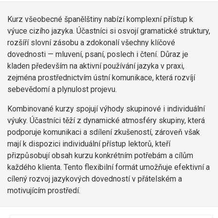
Kurz všeobecné španělštiny nabízí komplexní přístup k
výuce cizího jazyka. Účastníci si osvojí gramatické struktury,
rozšíří slovní zásobu a zdokonalí všechny klíčové
dovednosti — mluvení, psaní, poslech i čtení. Důraz je
kladen především na aktivní používání jazyka v praxi,
zejména prostřednictvím ústní komunikace, která rozvíjí
sebevědomí a plynulost projevu.
Kombinované kurzy spojují výhody skupinové i individuální
výuky. Účastníci těží z dynamické atmosféry skupiny, která
podporuje komunikaci a sdílení zkušeností, zároveň však
mají k dispozici individuální přístup lektorů, kteří
přizpůsobují obsah kurzu konkrétním potřebám a cílům
každého klienta. Tento flexibilní formát umožňuje efektivní a
cílený rozvoj jazykových dovedností v přátelském a
motivujícím prostředí.