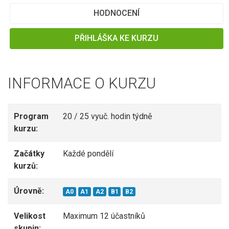
HODNOCENÍ
PŘIHLÁŠKA KE KURZU
INFORMACE O KURZU
Program
20 / 25 vyuč. hodin týdně
kurzu:
Začátky
Každé pondělí
kurzů:
Úrovně:
A0
A1
A2
B1
B2
Velikost
Maximum 12 účastníků
skupin: