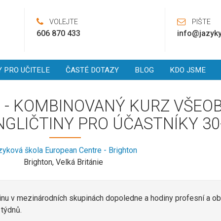
VOLEJTE
PIŠTE
606 870 433
info@jazyky
Y PRO UČITELE
ČASTÉ DOTAZY
BLOG
KDO JSME
 - KOMBINOVANÝ KURZ VŠEO
GLIČTINY PRO ÚČASTNÍKY 30
zyková škola European Centre - Brighton
Brighton, Velká Británie
nu v mezinárodních skupinách dopoledne a hodiny profesní a ob
týdnů.