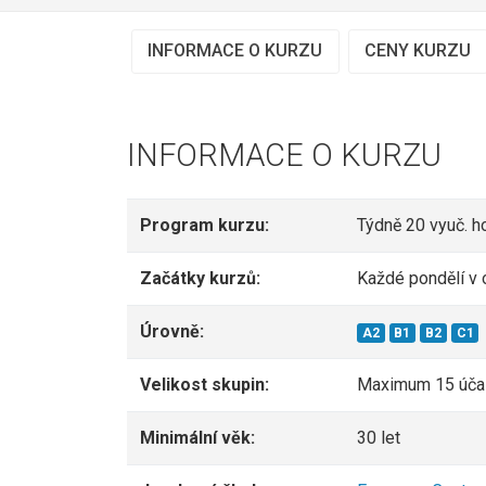
INFORMACE O KURZU
CENY KURZU
INFORMACE O KURZU
Program kurzu:
Týdně 20 vyuč. h
Začátky kurzů:
Každé pondělí v 
Úrovně:
A2
B1
B2
C1
Velikost skupin:
Maximum 15 úča
Minimální věk:
30 let