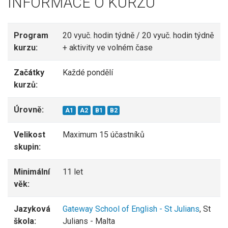
INFORMACE O KURZU
Program
20 vyuč. hodin týdně / 20 vyuč. hodin týdně
kurzu:
+ aktivity ve volném čase
Začátky
Každé pondělí
kurzů:
Úrovně:
A1
A2
B1
B2
Velikost
Maximum 15 účastníků
skupin:
Minimální
11 let
věk:
Jazyková
Gateway School of English - St Julians
, St
škola:
Julians - Malta