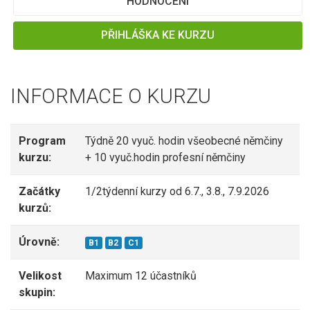
HODNOCENÍ
PŘIHLÁŠKA KE KURZU
INFORMACE O KURZU
Program
Týdně 20 vyuč. hodin všeobecné němčiny
kurzu:
+ 10 vyuč.hodin profesní němčiny
Začátky
1/2týdenní kurzy od 6.7., 3.8., 7.9.2026
kurzů:
Úrovně:
B1
B2
C1
Velikost
Maximum 12 účastníků
skupin: