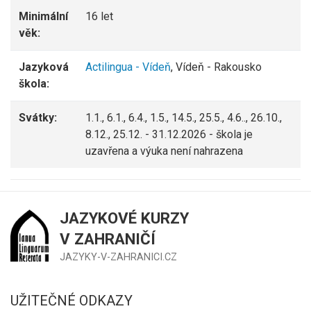
Minimální
16 let
věk:
Jazyková
Actilingua - Vídeň
, Vídeň - Rakousko
škola:
Svátky:
1.1., 6.1., 6.4., 1.5., 14.5., 25.5., 4.6.., 26.10.,
8.12., 25.12. - 31.12.2026 - škola je
uzavřena a výuka není nahrazena
JAZYKOVÉ KURZY
V ZAHRANIČÍ
JAZYKY-V-ZAHRANICI.CZ
UŽITEČNÉ ODKAZY