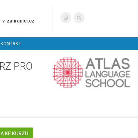
-v-zahranici.cz
KONTAKT
URZ PRO
KA KE KURZU