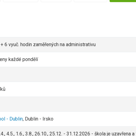
 + 6 vyuč. hodin zaměřených na administrativu
jeny každé pondělí
íků
ol - Dublin
, Dublin - Irsko
, 6.4., 4.5., 1.6., 3.8., 26.10., 25.12. - 31.12.2026 - škola je uzavřen