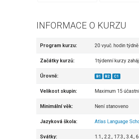
INFORMACE O KURZU
Program kurzu:
20 vyuč. hodin týdně
Začátky kurzů:
1týdenní kurzy zahá
Úrovně:
B1
B2
C1
Velikost skupin:
Maximum 15 účastn
Minimální věk:
Není stanoveno
Jazyková škola:
Atlas Language Scho
Svátky:
1.1., 2.2., 17.3., 3.4.