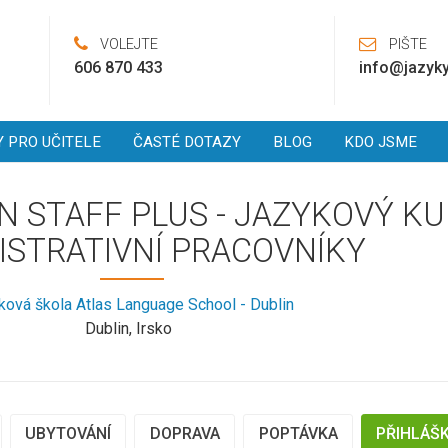
VOLEJTE
PIŠTE
606 870 433
info@jazyky
Y PRO UČITELE
ČASTÉ DOTAZY
BLOG
KDO JSME
N STAFF PLUS - JAZYKOVÝ K
ISTRATIVNÍ PRACOVNÍKY
ková škola Atlas Language School - Dublin
Dublin, Irsko
UBYTOVÁNÍ
DOPRAVA
POPTÁVKA
PŘIHLÁŠ