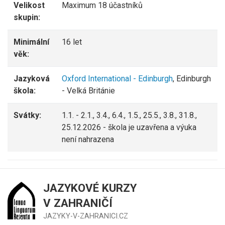
Velikost
Maximum 18 účastníků
skupin:
Minimální
16 let
věk:
Jazyková
Oxford International - Edinburgh
, Edinburgh
škola:
- Velká Británie
Svátky:
1.1. - 2.1., 3.4., 6.4., 1.5., 25.5., 3.8., 31.8.,
25.12.2026 - škola je uzavřena a výuka
není nahrazena
JAZYKOVÉ KURZY
V ZAHRANIČÍ
JAZYKY-V-ZAHRANICI.CZ