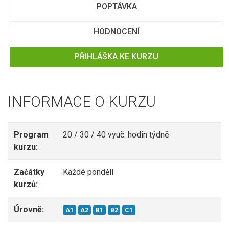
POPTÁVKA
HODNOCENÍ
PŘIHLÁŠKA KE KURZU
INFORMACE O KURZU
Program
20 / 30 / 40 vyuč. hodin týdně
kurzu:
Začátky
Každé pondělí
kurzů:
Úrovně:
A1
A2
B1
B2
C1