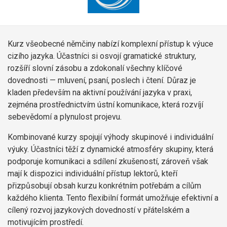
Kurz všeobecné němčiny nabízí komplexní přístup k výuce
cizího jazyka. Účastníci si osvojí gramatické struktury,
rozšíří slovní zásobu a zdokonalí všechny klíčové
dovednosti — mluvení, psaní, poslech i čtení. Důraz je
kladen především na aktivní používání jazyka v praxi,
zejména prostřednictvím ústní komunikace, která rozvíjí
sebevědomí a plynulost projevu.
Kombinované kurzy spojují výhody skupinové i individuální
výuky. Účastníci těží z dynamické atmosféry skupiny, která
podporuje komunikaci a sdílení zkušeností, zároveň však
mají k dispozici individuální přístup lektorů, kteří
přizpůsobují obsah kurzu konkrétním potřebám a cílům
každého klienta. Tento flexibilní formát umožňuje efektivní a
cílený rozvoj jazykových dovedností v přátelském a
motivujícím prostředí.