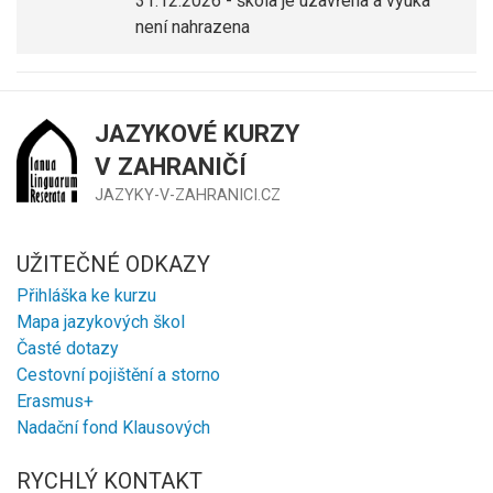
31.12.2026 - škola je uzavřena a výuka
není nahrazena
JAZYKOVÉ KURZY
V ZAHRANIČÍ
JAZYKY-V-ZAHRANICI.CZ
UŽITEČNÉ ODKAZY
Přihláška ke kurzu
Mapa jazykových škol
Časté dotazy
Cestovní pojištění a storno
Erasmus+
Nadační fond Klausových
RYCHLÝ KONTAKT