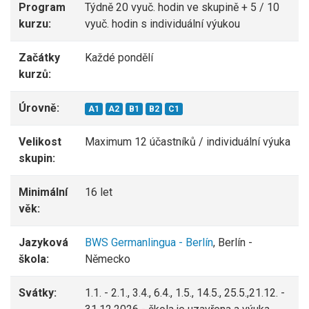
Program
Týdně 20 vyuč. hodin ve skupině + 5 / 10
kurzu:
vyuč. hodin s individuální výukou
Začátky
Každé pondělí
kurzů:
Úrovně:
A1
A2
B1
B2
C1
Velikost
Maximum 12 účastníků / individuální výuka
skupin:
Minimální
16 let
věk:
Jazyková
BWS Germanlingua - Berlín
, Berlín -
škola:
Německo
Svátky:
1.1. - 2.1., 3.4., 6.4., 1.5., 14.5., 25.5.,21.12. -