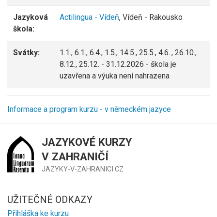
Jazyková
Actilingua - Vídeň
, Vídeň - Rakousko
škola:
Svátky:
1.1., 6.1., 6.4., 1.5., 14.5., 25.5., 4.6.., 26.10.,
8.12., 25.12. - 31.12.2026 - škola je
uzavřena a výuka není nahrazena
Informace a program kurzu - v německém jazyce
JAZYKOVÉ KURZY
V ZAHRANIČÍ
JAZYKY-V-ZAHRANICI.CZ
UŽITEČNÉ ODKAZY
Přihláška ke kurzu