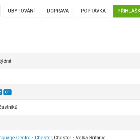
UBYTOVÁNÍ
DOPRAVA
POPTÁVKA
PŘIHLÁŠ
 týdně
2
C1
astníků
nguage Centre - Chester
, Chester - Velká Británie