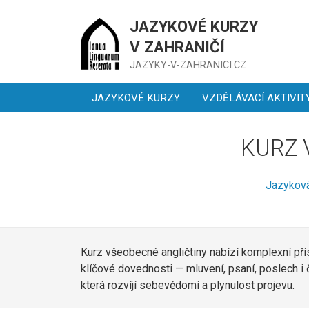
JAZYKOVÉ KURZY
V ZAHRANIČÍ
JAZYKY-V-ZAHRANICI.CZ
JAZYKOVÉ KURZY
VZDĚLÁVACÍ AKTIVIT
KURZ 
Jazyková
Kurz všeobecné angličtiny nabízí komplexní přís
klíčové dovednosti — mluvení, psaní, poslech i 
která rozvíjí sebevědomí a plynulost projevu.