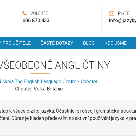
VOLEJTE
PIŠTE
606 870 433
info@jazyky
Y PRO UČITELE
ČASTÉ DOTAZY
BLOG
KDO JSME
VŠEOBECNÉ ANGLIČTINY
 škola The English Language Centre - Chester
Chester, Velká Británie
tup k výuce cizího jazyka. Účastníci si osvojí gramatické struktu
čtení. Důraz je kladen především na aktivní používání jazyka v p