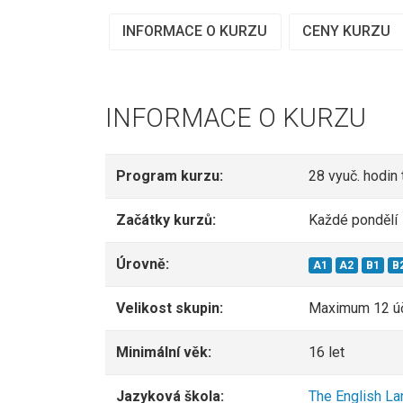
INFORMACE O KURZU
CENY KURZU
INFORMACE O KURZU
Program kurzu:
28 vyuč. hodin
Začátky kurzů:
Každé pondělí
Úrovně:
A1
A2
B1
B
Velikost skupin:
Maximum 12 úč
Minimální věk:
16 let
Jazyková škola:
The English La