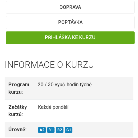
DOPRAVA
POPTÁVKA
PŘIHLÁŠKA KE KURZU
INFORMACE O KURZU
Program
20 / 30 vyuč. hodin týdně
kurzu:
Začátky
Každé pondělí
kurzů:
Úrovně:
A2
B1
B2
C1