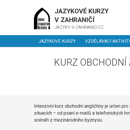
JAZYKOVÉ KURZY
V ZAHRANIČÍ
JAZYKY-V-ZAHRANICI.CZ
JAZYKOVÉ KURZY
VZDĚLÁVACÍ AKTIVIT
KURZ OBCHODNÍ 
Intenzivní kurz obchodní angličtiny je určen pro
situacích – od psaní e-mailů a telefonických h
scénáři z mezinárodního byznysu.