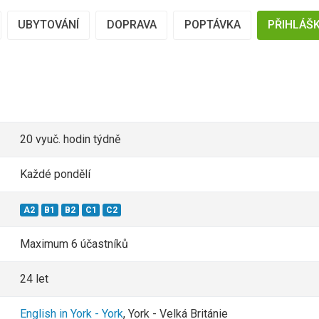
UBYTOVÁNÍ
DOPRAVA
POPTÁVKA
PŘIHLÁŠ
20 vyuč. hodin týdně
Každé pondělí
A2
B1
B2
C1
C2
Maximum 6 účastníků
24 let
English in York - York
, York - Velká Británie