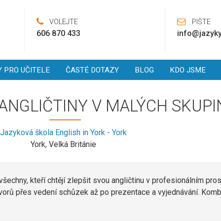
VOLEJTE
PIŠTE
606 870 433
info@jazyky
Y PRO UČITELE
ČASTÉ DOTAZY
BLOG
KDO JSME
ANGLIČTINY V MALÝCH SKUP
Jazyková škola English in York - York
York, Velká Británie
 všechny, kteří chtějí zlepšit svou angličtinu v profesionálním pr
ovorů přes vedení schůzek až po prezentace a vyjednávání. Komb