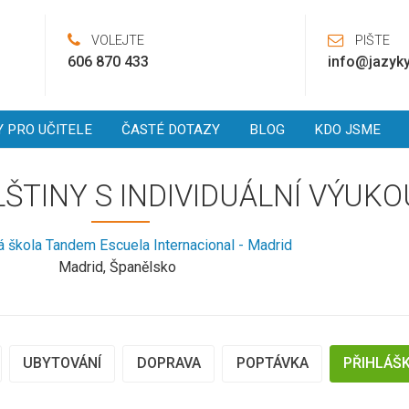
VOLEJTE
PIŠTE
606 870 433
info@jazyky
Y PRO UČITELE
ČASTÉ DOTAZY
BLOG
KDO JSME
ŠTINY S INDIVIDUÁLNÍ VÝUKO
 škola Tandem Escuela Internacional - Madrid
Madrid, Španělsko
UBYTOVÁNÍ
DOPRAVA
POPTÁVKA
PŘIHLÁŠ