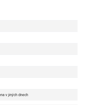
azena v jiných dnech