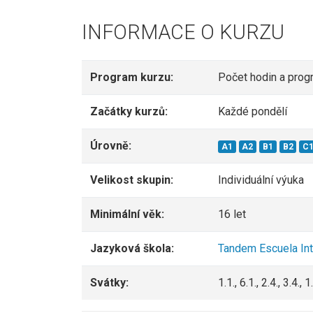
INFORMACE O KURZU
Program kurzu:
Počet hodin a prog
Začátky kurzů:
Každé pondělí
Úrovně:
A1
A2
B1
B2
C
Velikost skupin:
Individuální výuka
Minimální věk:
16 let
Jazyková škola:
Tandem Escuela Int
Svátky:
1.1., 6.1., 2.4., 3.4.