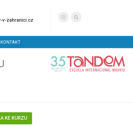
-v-zahranici.cz
KONTAKT
U
KA KE KURZU