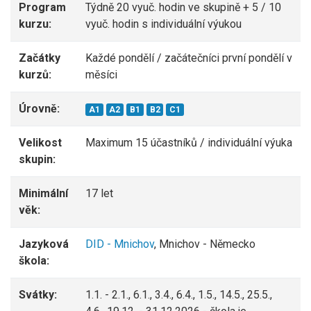
Program
Týdně 20 vyuč. hodin ve skupině + 5 / 10
kurzu:
vyuč. hodin s individuální výukou
Začátky
Každé pondělí / začátečníci první pondělí v
kurzů:
měsíci
Úrovně:
A1
A2
B1
B2
C1
Velikost
Maximum 15 účastníků / individuální výuka
skupin:
Minimální
17 let
věk:
Jazyková
DID - Mnichov
, Mnichov - Německo
škola:
Svátky:
1.1. - 2.1., 6.1., 3.4., 6.4., 1.5., 14.5., 25.5.,