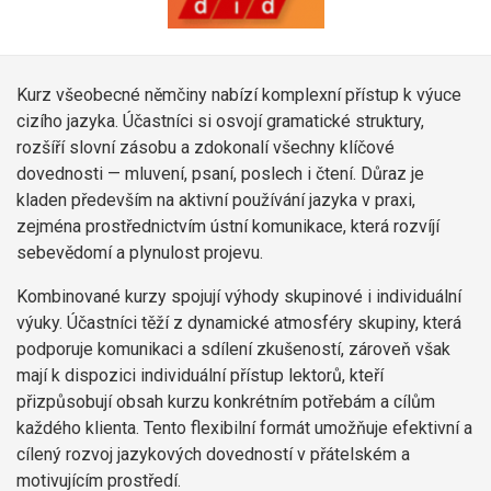
Kurz všeobecné němčiny nabízí komplexní přístup k výuce
cizího jazyka. Účastníci si osvojí gramatické struktury,
rozšíří slovní zásobu a zdokonalí všechny klíčové
dovednosti — mluvení, psaní, poslech i čtení. Důraz je
kladen především na aktivní používání jazyka v praxi,
zejména prostřednictvím ústní komunikace, která rozvíjí
sebevědomí a plynulost projevu.
Kombinované kurzy spojují výhody skupinové i individuální
výuky. Účastníci těží z dynamické atmosféry skupiny, která
podporuje komunikaci a sdílení zkušeností, zároveň však
mají k dispozici individuální přístup lektorů, kteří
přizpůsobují obsah kurzu konkrétním potřebám a cílům
každého klienta. Tento flexibilní formát umožňuje efektivní a
cílený rozvoj jazykových dovedností v přátelském a
motivujícím prostředí.