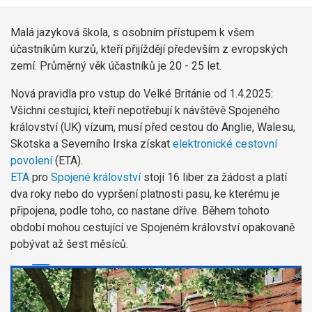
Malá jazyková škola, s osobním přístupem k všem
účastníkům kurzů, kteří přijíždějí především z evropských
zemí. Průměrný věk účastníků je 20 - 25 let.
Nová pravidla pro vstup do Velké Británie od 1.4.2025:
Všichni cestující, kteří nepotřebují k návštěvě Spojeného
království (UK) vízum, musí před cestou do Anglie, Walesu,
Skotska a Severního Irska získat
elektronické cestovní
povolení
(ETA).
ETA
pro
Spojené království
stojí 16 liber za žádost a platí
dva roky nebo do vypršení platnosti pasu, ke kterému je
připojena, podle toho, co nastane dříve. Během tohoto
období mohou cestující ve Spojeném království opakovaně
pobývat až šest měsíců.