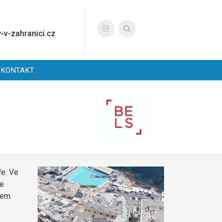
-v-zahranici.cz
KONTAKT
ře. Ve
se
čtem