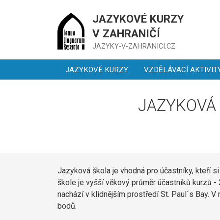
JAZYKOVÉ KURZY
V ZAHRANIČÍ
JAZYKY-V-ZAHRANICI.CZ
JAZYKOVÉ KURZY
VZDĚLÁVACÍ AKTIVIT
JAZYKOVÁ
Jazyková škola je vhodná pro účastníky, kteří s
škole je vyšší věkový průměr účastníků kurzů - 
nachází v klidnějším prostředí St. Paul´s Bay. 
bodů.