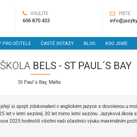
VOLEJTE
PIŠTE
606 870 433
info@jazyky
Y PRO UČITELE
ČASTÉ DOTAZY
BLOG
KDO JSME
 ŠKOLA
BELS - ST PAUL´S BAY
St Paul´s Bay, Malta
i přejí si spojit zdokonalení v anglickém jazyce s dovolenou u mo
25 let v letní sezóně, 30 let mimo letní sezónu. Jazyková škola 
V roce 2025 hodnotili všichni naši účastníci výuku maximálním po