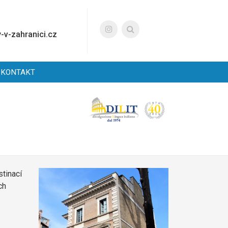
-v-zahranici.cz
KONTAKT
stinací
ch