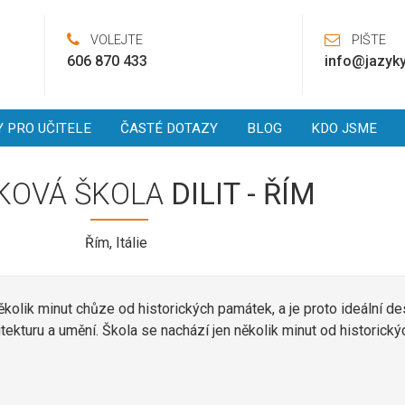
VOLEJTE
PIŠTE
606 870 433
info@jazyky
Y PRO UČITELE
ČASTÉ DOTAZY
BLOG
KDO JSME
KOVÁ ŠKOLA
DILIT - ŘÍM
Řím, Itálie
několik minut chůze od historických památek, a je proto ideální de
hitekturu a umění. Škola se nachází jen několik minut od historický