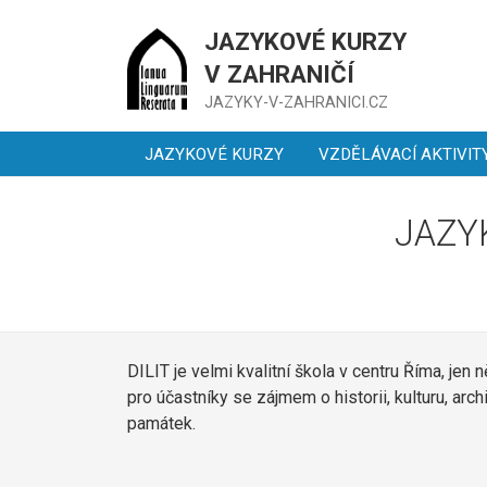
JAZYKOVÉ KURZY
V ZAHRANIČÍ
JAZYKY-V-ZAHRANICI.CZ
JAZYKOVÉ KURZY
VZDĚLÁVACÍ AKTIVIT
JAZY
DILIT je velmi kvalitní škola v centru Říma, jen 
pro účastníky se zájmem o historii, kulturu, arc
památek.