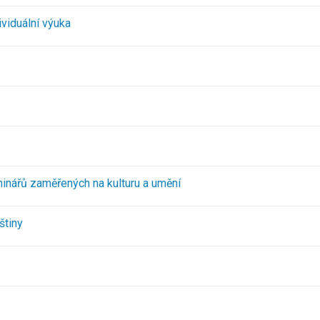
ividuální výuka
inářů zaměřených na kulturu a umění
štiny