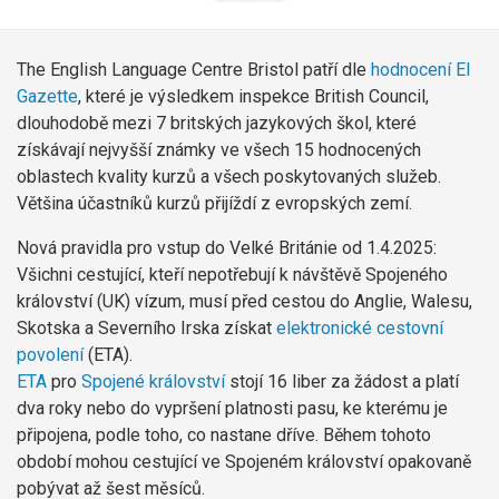
The English Language Centre Bristol patří dle
hodnocení El
Gazette
, které je výsledkem inspekce British Council,
dlouhodobě mezi 7 britských jazykových škol, které
získávají nejvyšší známky ve všech 15 hodnocených
oblastech kvality kurzů a všech poskytovaných služeb.
Většina účastníků kurzů přijíždí z evropských zemí.
Nová pravidla pro vstup do Velké Británie od 1.4.2025:
Všichni cestující, kteří nepotřebují k návštěvě Spojeného
království (UK) vízum, musí před cestou do Anglie, Walesu,
Skotska a Severního Irska získat
elektronické cestovní
povolení
(ETA).
ETA
pro
Spojené království
stojí 16 liber za žádost a platí
dva roky nebo do vypršení platnosti pasu, ke kterému je
připojena, podle toho, co nastane dříve. Během tohoto
období mohou cestující ve Spojeném království opakovaně
pobývat až šest měsíců.