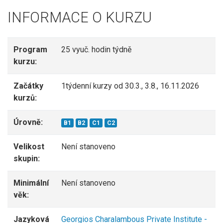
INFORMACE O KURZU
Program
25 vyuč. hodin týdně
kurzu:
Začátky
1týdenní kurzy od 30.3., 3.8., 16.11.2026
kurzů:
Úrovně:
B1
B2
C1
C2
Velikost
Není stanoveno
skupin:
Minimální
Není stanoveno
věk:
Jazyková
Georgios Charalambous Private Institute -