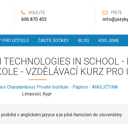
VOLEJTE
PIŠTE
606 870 433
info@jazyky
Y PRO UČITELE
ČASTÉ DOTAZY
BLOG
KDO JSME
TECHNOLOGIES IN SCHOOL -
OLE - VZDĚLÁVACÍ KURZ PRO 
ios Charalambous Private Institute - Paphos - ANGLIČTINA
Limassol, Kypr
probíhá v anglickém jazyce a je plně tlumočen do slovenštiny.