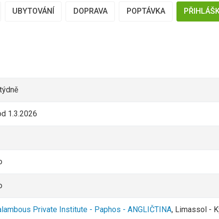
UBYTOVÁNÍ
DOPRAVA
POPTÁVKA
PŘIHLÁŠ
 týdně
od 1.3.2026
o
o
alambous Private Institute - Paphos - ANGLIČTINA
, Limassol - 