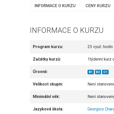
INFORMACE O KURZU
CENY KURZU
INFORMACE O KURZU
Program kurzu:
25 vyuč. hodin
Začátky kurzů:
1týdenní kurz 
Úrovně:
B1
B2
C1
Velikost skupin:
Není stanoven
Minimální věk:
Není stanoven
Jazyková škola:
Georgios Char