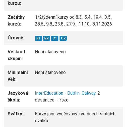
kurzu:
Začátky
1/2týdenní kurzy od 8.3., 5.4., 19.4., 3.5.,
kurzů:
28.6., 9.8., 23.8., 27.9., .11.10., 8.11.2026
Úrovně:
B1
B2
C1
C2
Velikost
Není stanoveno
skupin:
Minimální
Není stanoveno
věk:
Jazyková
InterEducation - Dublin, Galway
, 2
škola:
destinace - Irsko
Svátky:
Kurzy jsou vyučovány i ve dnech státních
svátků