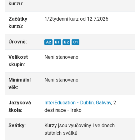
kurzu:
Začátky
1/2týdenní kurz od 12.7.2026
kurzů:
Úrovně:
A2
B1
B2
C1
Velikost
Není stanoveno
skupin:
Minimální
Není stanoveno
věk:
Jazyková
InterEducation - Dublin, Galway
, 2
škola:
destinace - Irsko
Svátky:
Kurzy jsou vyučovány i ve dnech
státních svátků