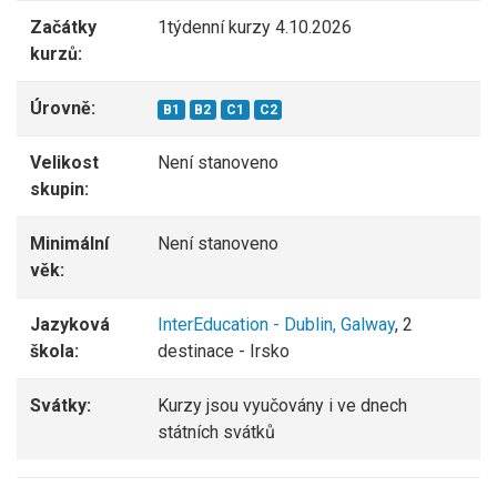
Začátky
1týdenní kurzy 4.10.2026
kurzů:
Úrovně:
B1
B2
C1
C2
Velikost
Není stanoveno
skupin:
Minimální
Není stanoveno
věk:
Jazyková
InterEducation - Dublin, Galway
, 2
škola:
destinace - Irsko
Svátky:
Kurzy jsou vyučovány i ve dnech
státních svátků