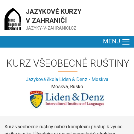
JAZYKOVÉ KURZY
V ZAHRANIČÍ
JAZYKY-V-ZAHRANICI.CZ
MENU
KURZ VŠEOBECNÉ RUŠTINY
Jazyková škola Liden & Denz - Moskva
Moskva, Rusko
Kurz všeobecné ruštiny nabízí komplexní přístup k výuce
cizího jazyka. Účastníci si osvojí gramatické struktury,