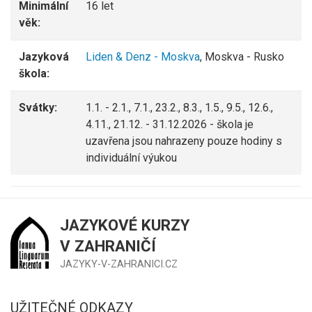
Minimální
16 let
věk:
Jazyková
Liden & Denz - Moskva
, Moskva - Rusko
škola:
Svátky:
1.1. - 2.1., 7.1., 23.2., 8.3., 1.5., 9.5., 12.6.,
4.11., 21.12. - 31.12.2026 - škola je
uzavřena jsou nahrazeny pouze hodiny s
individuální výukou
JAZYKOVÉ KURZY
V ZAHRANIČÍ
JAZYKY-V-ZAHRANICI.CZ
UŽITEČNÉ ODKAZY