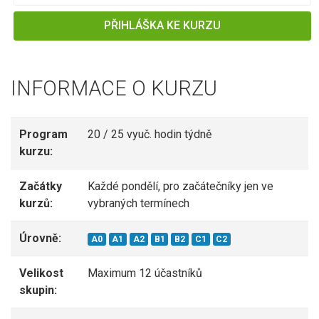
PŘIHLÁŠKA KE KURZU
INFORMACE O KURZU
Program
20 / 25 vyuč. hodin týdně
kurzu:
Začátky
Každé pondělí, pro začátečníky jen ve
kurzů:
vybraných termínech
Úrovně:
A0
A1
A2
B1
B2
C1
C2
Velikost
Maximum 12 účastníků
skupin: