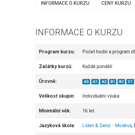
INFORMACE O KURZU
CENY KURZU
INFORMACE O KURZU
Program kurzu:
Počet hodin a program d
Začátky kurzů:
Každé pondělí
Úrovně:
A0
A1
A2
B1
B2
C1
Velikost skupin:
Individuální výuka
Minimální věk:
16 let
Jazyková škola:
Liden & Denz - Moskva
,