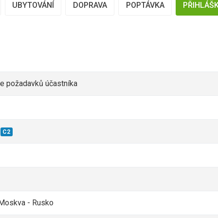
UBYTOVÁNÍ
DOPRAVA
POPTÁVKA
PŘIHLÁŠ
le požadavků účastníka
C2
 Moskva - Rusko