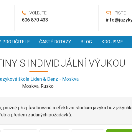
VOLEJTE
PIŠTE
606 870 433
info@jazyky
Y PRO UČITELE
ČASTÉ DOTAZY
BLOG
KDO JSME
INY S INDIVIDUÁLNÍ VÝUKOU
azyková škola Liden & Denz - Moskva
Moskva, Rusko
í, pružně přizpůsobované a efektivní studium jazyka bez jakýchkol
potřeb a předem zadaných požadavků.