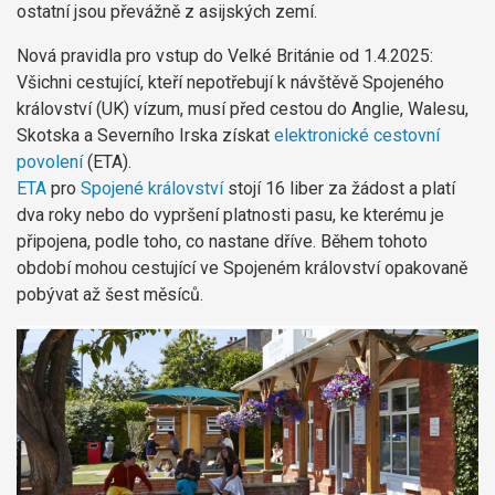
ostatní jsou převážně z asijských zemí.
Nová pravidla pro vstup do Velké Británie od 1.4.2025:
Všichni cestující, kteří nepotřebují k návštěvě Spojeného
království (UK) vízum, musí před cestou do Anglie, Walesu,
Skotska a Severního Irska získat
elektronické cestovní
povolení
(ETA).
ETA
pro
Spojené království
stojí 16 liber za žádost a platí
dva roky nebo do vypršení platnosti pasu, ke kterému je
připojena, podle toho, co nastane dříve. Během tohoto
období mohou cestující ve Spojeném království opakovaně
pobývat až šest měsíců.